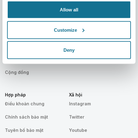
Sự kiện
Customer Stories
Allow all
Resources
Customize
Bệnh nhân
Hỗ trợ
Bệnh nhân
Liên hệ chúng tôi
Deny
Tìm một bác sĩ phẫu thuật
Trung tâm trợ giúp
Cộng đồng
Hợp pháp
Xã hội
Điều khoản chung
Instagram
Chính sách bảo mật
Twitter
Tuyên bố bảo mật
Youtube