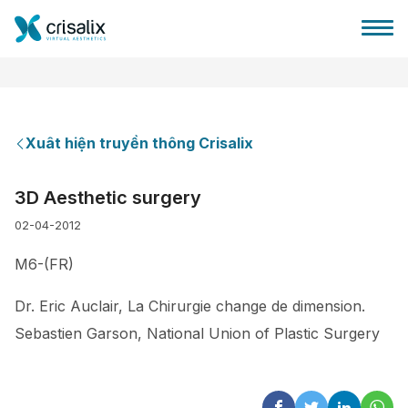
Xuât hiện truyền thông Crisalix
Bác sĩ phẫu thuật
3D Aesthetic surgery
02-04-2012
Nền tảng kinh doanh 3D
M6-(FR)
Gói
Dr. Eric Auclair, La Chirurgie change de dimension.
Sebastien Garson, National Union of Plastic Surgery
Đánh giá của bệnh nhân