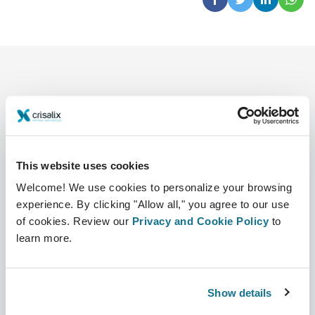
This website uses cookies
Công ty
Bác sĩ phẫu thuật thẩm mỹ
Welcome! We use cookies to personalize your browsing
Về chúng tôi
Bác sĩ phẫu thuật
experience. By clicking "Allow all," you agree to our use
of cookies. Review our
Privacy and Cookie Policy
to
Tuyển dụng
Quản lý 3D
learn more.
Tin mới
Kế hoạch của bác sĩ phẫu
thuật
Ấn phẩm
Show details
Đánh giá của bệnh nhân