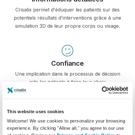
Crisalix permet d'éduquer les patients sur des
potentiels résultats d'interventions grâce à une
simulation 3D de leur propre corps ou visage.
Confiance
Une implication dans le processus de décision
aide les patients à faire leur choix
This website uses cookies
Satisfaction
Welcome! We use cookies to personalize your browsing
experience. By clicking "Allow all," you agree to our use
100% des femmes ont dit être satisfaites ou très