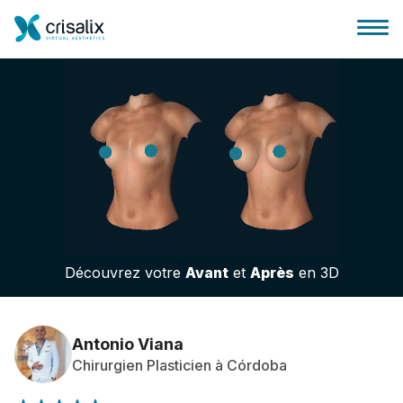
Accueil chirurgiens
Plateforme commerciale 3D
Découvrez votre
Avant
et
Après
en 3D
Forfait
Avis des patients
Antonio Viana
Chirurgien Plasticien à Córdoba