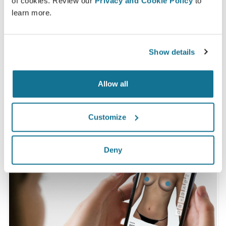
of cookies. Review our
Privacy and Cookie Policy
to
satisfaites de leur intervention après avoir vu une
learn more.
simulation 3D Crisalix au préalable*
Show details
*Etude en ligne menée auprès de patientes opérées entre
mai 2010 et septembre 2011 en Suisse pour une augmentation
mammaire.
Allow all
Customize
Deny