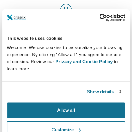
Tevreden
100% van de vrouwen zeiden tevreden of zeer
This website uses cookies
tevreden te zijn met hun ingreep na eerst vooraf
Welcome! We use cookies to personalize your browsing
de Crisalix 3D simulatie te hebben gezien.*
experience. By clicking "Allow all," you agree to our use
of cookies. Review our
Privacy and Cookie Policy
to
learn more.
*Een online onderzoek gevoerd onder patiënten die een
borstvergroting in Zwitserland hadden ondergaan tussen mei
2010 en september 2011.
Show details
Allow all
Customize