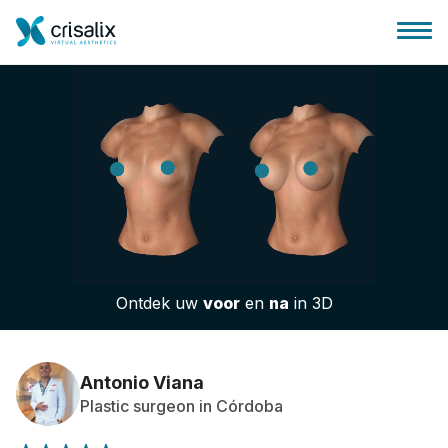
Huis chirurg
3D business platform
Ontdek uw
voor
en
na
in 3D
Pakketten
Patiëntrecensies
Antonio Viana
Plastic surgeon in Córdoba