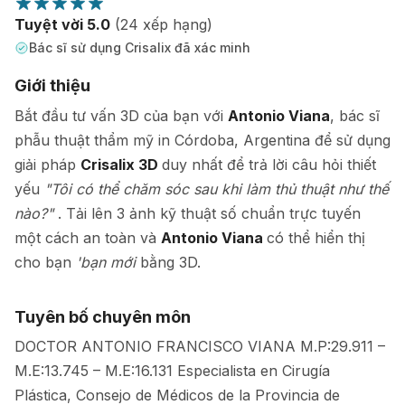
Tuyệt vời 5.0
(24 xếp hạng)
Bác sĩ sử dụng Crisalix đã xác minh
Giới thiệu
Bắt đầu tư vấn 3D của bạn với
Antonio Viana
, bác sĩ
phẫu thuật thẩm mỹ in Córdoba, Argentina để sử dụng
giải pháp
Crisalix 3D
duy nhất để trả lời câu hỏi thiết
yếu
"Tôi có thể chăm sóc sau khi làm thủ thuật như thế
nào?"
. Tải lên 3 ảnh kỹ thuật số chuẩn trực tuyến
một cách an toàn và
Antonio Viana
có thể hiển thị
cho bạn
'bạn mới
bằng 3D.
Tuyên bố chuyên môn
DOCTOR ANTONIO FRANCISCO VIANA M.P:29.911 –
M.E:13.745 – M.E:16.131 Especialista en Cirugía
Plástica, Consejo de Médicos de la Provincia de