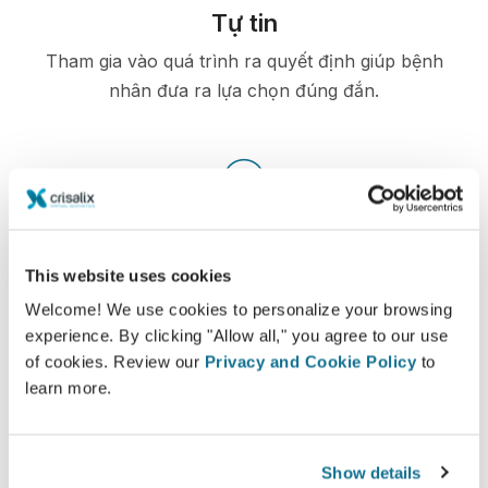
Tự tin
Tham gia vào quá trình ra quyết định giúp bệnh
nhân đưa ra lựa chọn đúng đắn.
Hài lòng
100% phụ nữ nói rằng họ đã hài hòng hoặc rất
This website uses cookies
hài lòng với phẫu thuật của mình sau khi nhìn
Welcome! We use cookies to personalize your browsing
ảnh mô phỏng 3D Crisalix trước phẫu thuật.*
experience. By clicking "Allow all," you agree to our use
of cookies. Review our
Privacy and Cookie Policy
to
learn more.
*Khảo sát trực tuyến được tiến hành giữa các bệnh nhân nâng
ngực đã trải qua phẫu thuật từ tháng 5 năm 2010 đến tháng 9
năm 2011 tại Thụy Sĩ.
Show details