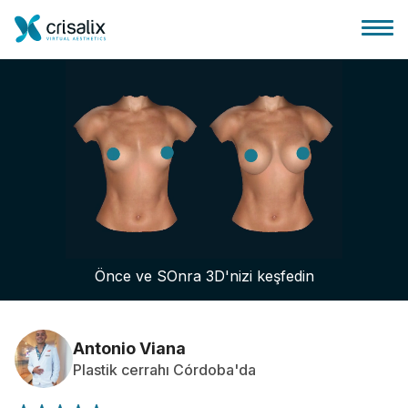
Cerrah ana sayfası
3D İş Platformu
Önce ve SOnra 3D'nizi keşfedin
Planlar
Hasta incelemeleri
Antonio Viana
Plastik cerrahı Córdoba'da