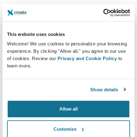
Memnun
This website uses cookies
Kadınların 100%'ı öncesinde Crisalix 3D
Welcome! We use cookies to personalize your browsing
simülasyonu gördüklerinde ameliyatlarından ya
experience. By clicking "Allow all," you agree to our use
memnun kaldıklarını ya da çok memnun
of cookies. Review our
Privacy and Cookie Policy
to
learn more.
kaldıklarını söylediler.*
*Mayıs 2010 ile Eylül 2011 arasında İsviçre'de ameliyat olan
Show details
meme büyütme hastaları arasında çevrimiçi anket yapılmıştır.
Allow all
Customize