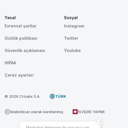
Yasal
Sosyal
Evrensel şartlar
Instagram
Gizlilik politikası
Twitter
Güvenlik açıklaması
Youtube
HIPAA
Çerez ayarları
© 2026 Crisalix S.A.
TÜRK
İstatistiksel olarak kanıtlanmış
İSVIÇRE YAPIMI
Merhaba! Herhangi bir sorunuz var