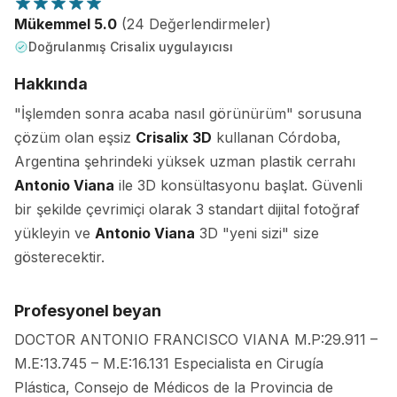
Mükemmel 5.0
(24 Değerlendirmeler)
Doğrulanmış Crisalix uygulayıcısı
Hakkında
"İşlemden sonra acaba nasıl görünürüm" sorusuna
çözüm olan eşsiz
Crisalix 3D
kullanan Córdoba,
Argentina şehrindeki yüksek uzman plastik cerrahı
Antonio Viana
ile 3D konsültasyonu başlat. Güvenli
bir şekilde çevrimiçi olarak 3 standart dijital fotoğraf
yükleyin ve
Antonio Viana
3D "yeni sizi" size
gösterecektir.
Profesyonel beyan
DOCTOR ANTONIO FRANCISCO VIANA M.P:29.911 –
M.E:13.745 – M.E:16.131 Especialista en Cirugía
Plástica, Consejo de Médicos de la Provincia de