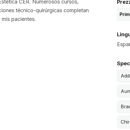
ía Estética CER. Numerosos cursos,
Prez
aciones técnico-quirúrgicas completan
Prim
e mis pacientes.
Lingu
Españ
Speci
Add
Aum
Brac
Chir