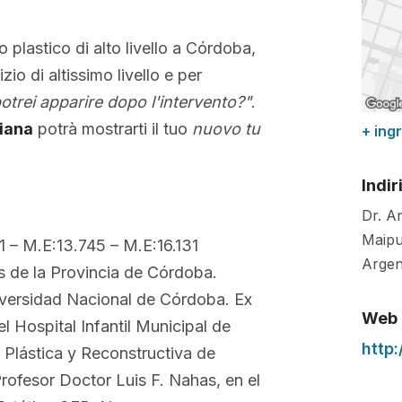
o plastico di alto livello a Córdoba,
zio di altissimo livello e per
trei apparire dopo l'intervento?"
.
iana
potrà mostrarti il tuo
nuovo tu
+ ing
Indir
Dr. A
Maipu 
M.E:13.745 – M.E:16.131
Argen
s de la Provincia de Córdoba.
niversidad Nacional de Córdoba. Ex
Web
el Hospital Infantil Municipal de
http
 Plástica y Reconstructiva de
rofesor Doctor Luis F. Nahas, en el