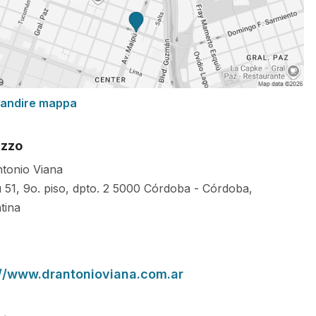
randire mappa
izzo
ntonio Viana
51, 9o. piso, dpto. 2
5000
Córdoba
-
Córdoba
,
tina
://www.drantonioviana.com.ar