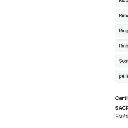
Ridu
Rimo
Rin
Ring
Sost
pell
Certi
SAC
Estét