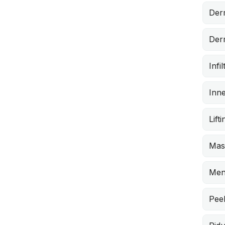
Der
Derm
Infi
Inne
Lift
Mast
Men
Peel