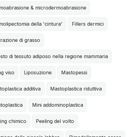
moabrasione & microdermoabrasione
olipectomia della 'cintura'
Fillers dermici
ltrazione di grasso
sto di tessuto adiposo nella regione mammaria
ing viso
Liposuzione
Mastopessi
oplastica additiva
Mastoplastica riduttiva
toplastica
Mini addominoplastica
ing chimico
Peeling del volto