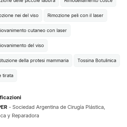
zione delle piccole labbra
Rimodellamento cosce
zione nei del viso
Rimozione peli con il laser
giovanimento cutaneo con laser
iovanimento del viso
ituzione della protesi mammaria
Tossina Botulinica
e tirata
ficazioni
PER
- Sociedad Argentina de Cirugía Plástica,
ica y Reparadora