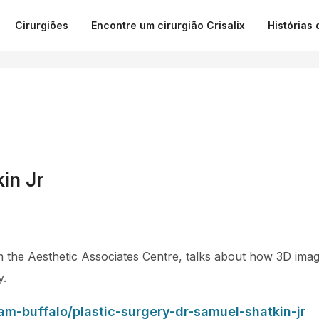
Cirurgiões
Encontre um cirurgião Crisalix
Histórias 
in Jr
m the Aesthetic Associates Centre, talks about how 3D im
y.
m-buffalo/plastic-surgery-dr-samuel-shatkin-jr