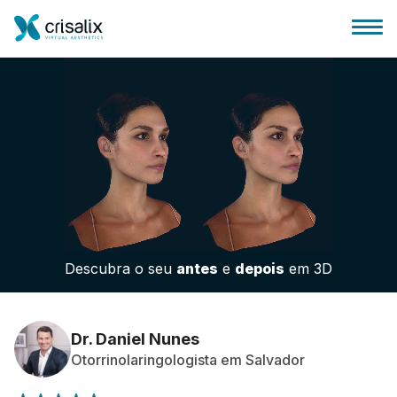
Página inicial para cirurgiões
Plataforma 3D de business
Descubra o seu
antes
e
depois
em 3D
Planos
Avaliações dos pacientes
Dr. Daniel Nunes
Otorrinolaringologista em Salvador