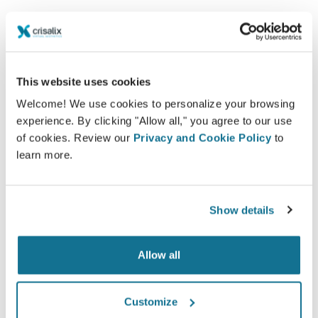
Aumentar o cuidado com os pacientes
Crisalix é uma ferramenta inovadora que permite
melhorar a comunicação entre médicos e pacientes. A
This website uses cookies
plataforma de interconexão reforça a relação entre
os pacientes e os cirurgiões.
Welcome! We use cookies to personalize your browsing
experience. By clicking "Allow all," you agree to our use
of cookies. Review our
Privacy and Cookie Policy
to
learn more.
Informados
Show details
Crisalix permite educar os pacientes sobre os
procedimentos de aumento de mama e de face,
Allow all
baseado em uma simulação em 3D de seus
próprios corpos.
Customize