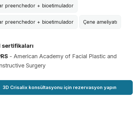
ar preenchedor + bioetimulador
ar preenchedor + bioetimulador
Çene ameliyatı
 sertifikaları
PRS
- American Academy of Facial Plastic and
structive Surgery
3D Crisalix konsültasyonu için rezervasyon yapın