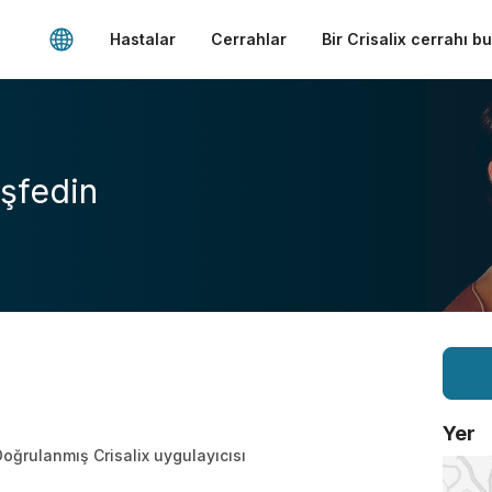
Hastalar
Cerrahlar
Bir Crisalix cerrahı b
şfedin
Yer
oğrulanmış Crisalix uygulayıcısı