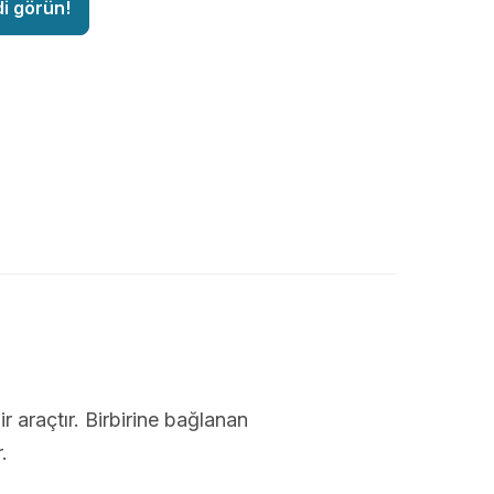
di görün!
ir araçtır. Birbirine bağlanan
.