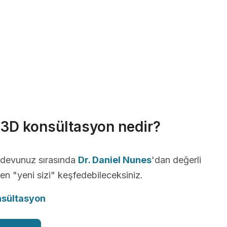
r 3D konsültasyon nedir?
andevunuz sırasında
Dr. Daniel Nunes
'dan değerli
ken "yeni sizi" keşfedebileceksiniz.
nsültasyon