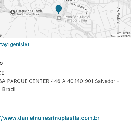
tayı genişlet
s
GE
BA PARQUE CENTER 446 A
40.140-901
Salvador
-
,
Brazil
://www.danielnunesrinoplastia.com.br