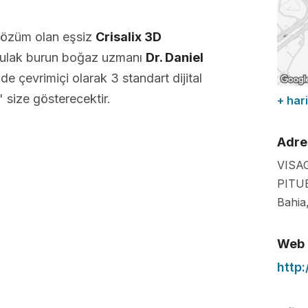
çözüm olan eşsiz
Crisalix 3D
 kulak burun boğaz uzmanı
Dr. Daniel
e çevrimiçi olarak 3 standart dijital
 size gösterecektir.
+ hari
Adre
VISA
PITU
Bahia
Web
http