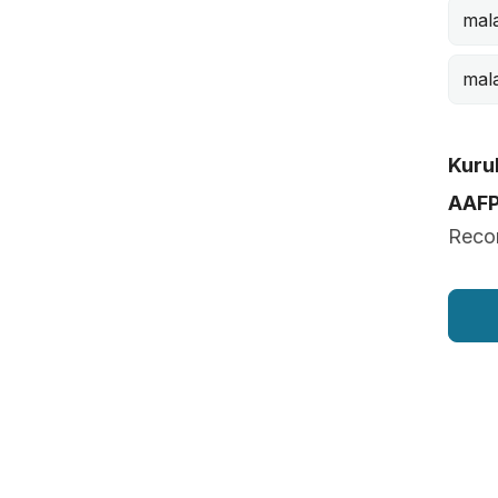
mal
mal
Kurul
AAF
Recon