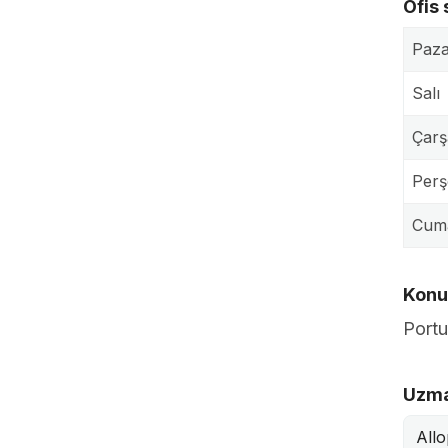
Ofis 
Paza
Salı
Çar
Per
Cum
Konuş
Port
Uzma
Allo