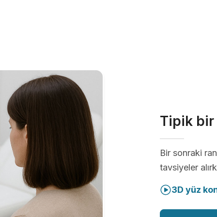
Tipik bi
Bir sonraki r
tavsiyeler alır
3D yüz ko