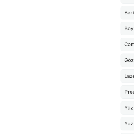
Barb
Boy
Com
Göz
Laze
Pre
Yüz
Yüz 