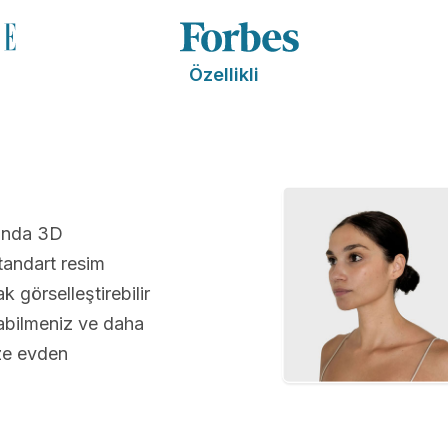
Özellikli
sında 3D
andart resim
 görselleştirebilir
abilmeniz ve daha
üze evden