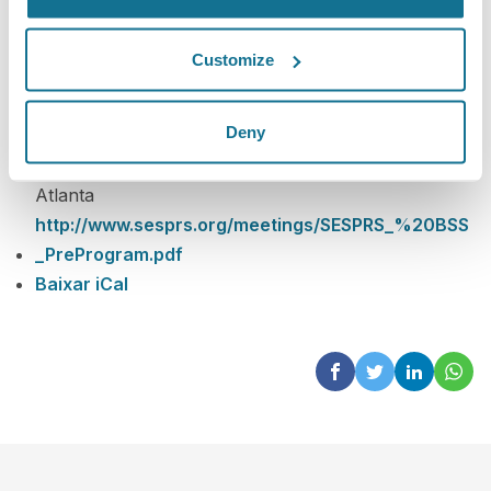
Customize
14/01/2011 - 16/01/2011
Deny
Atlanta, Georgia
Intercontinental Hotel 3315 Peachtree Road, NE
Atlanta
http://www.sesprs.org/meetings/SESPRS_%20BSS
_PreProgram.pdf
Baixar iCal