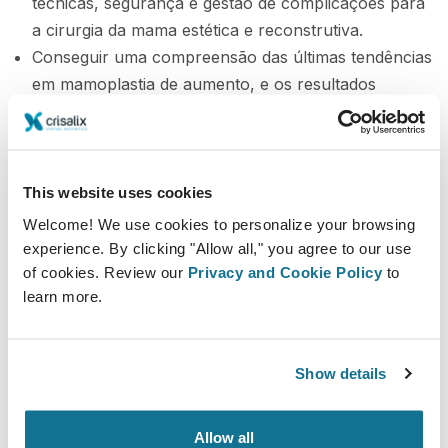
técnicas, segurança e gestão de complicações para
a cirurgia da mama estética e reconstrutiva.
Conseguir uma compreensão das últimas tendências
em mamoplastia de aumento, e os resultados
recentes usando vários implantes tipo, formas e
superfícies, bem como os avanços de injeção de
gordura e controvérsias em cirurgia de mama.
Comparar e avaliar-se a técnicas de data usado em
This website uses cookies
redução de mama para uso potencial em sua
Welcome! We use cookies to personalize your browsing
configuração prática.
experience. By clicking "Allow all," you agree to our use
Compreender o potencial de casos de problemas e
of cookies. Review our
Privacy and Cookie Policy
to
learn more.
complicações vividas por seus pares, bem como
soluções exploradas durante os procedimentos.
Show details
Allow all