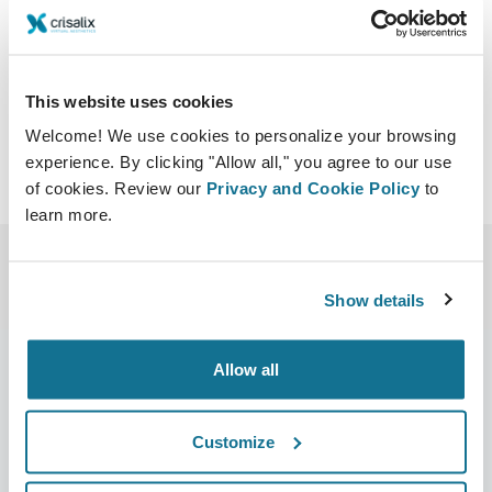
Obregon, Mexico, DF 01210.
http://congresodecirugiaestetica.com/
Baixar iCal
This website uses cookies
Welcome! We use cookies to personalize your browsing
experience. By clicking "Allow all," you agree to our use
of cookies. Review our
Privacy and Cookie Policy
to
learn more.
Show details
Allow all
Empresa
Cirurgiões
Customize
Sobre nós
Início para cirurgiões