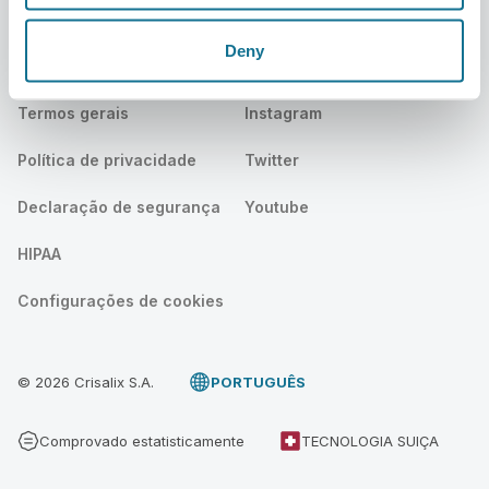
Comunidade
Deny
Legal
Social
Termos gerais
Instagram
Política de privacidade
Twitter
Declaração de segurança
Youtube
HIPAA
Configurações de cookies
© 2026 Crisalix S.A.
PORTUGUÊS
Comprovado estatisticamente
TECNOLOGIA SUIÇA