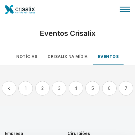
Eventos Crisalix
NOTÍCIAS
CRISALIX NA MÍDIA
EVENTOS
Página inicial para cirurgiões
Plataforma 3D de business
1
2
3
4
5
6
7
Planos
Avaliações dos pacientes
Empresa
Cirurgiões