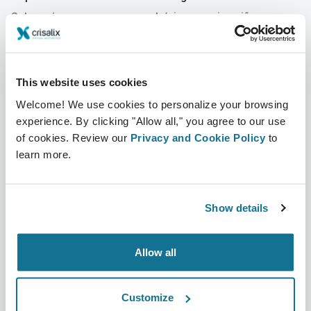
Sobre nós
Início para cirurgiões
Carreiras
Gestor de negócios 3D
Notícias
Planos do cirurgião/da
This website uses cookies
cirurgiã
Welcome! We use cookies to personalize your browsing
Publicações
experience. By clicking "Allow all," you agree to our use
Avaliações dos pacientes
Eventos
of cookies. Review our
Privacy and Cookie Policy
to
Histórias de clientes
learn more.
Resources
Show details
Pacientes
Suporte
Início para pacientes
Contato
Allow all
Encontre um cirurgião
Centro de ajuda
Crisalix
Customize