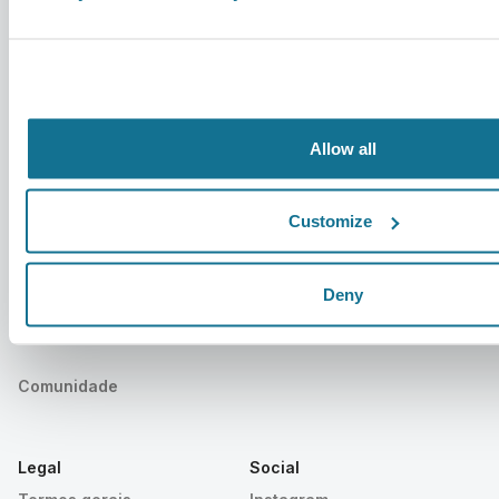
Notícias
Planos do cirurgião/da
cirurgiã
Publicações
Avaliações dos pacientes
Eventos
Histórias de clientes
Allow all
Resources
Customize
Pacientes
Suporte
Início para pacientes
Contato
Deny
Encontre um cirurgião
Centro de ajuda
Crisalix
Comunidade
Legal
Social