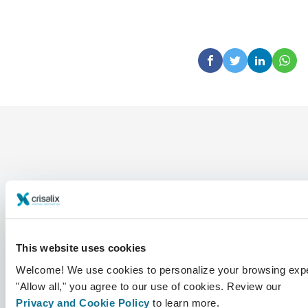
Empresa
Cirurgiões
This website uses cookies
Sobre nós
Início para cirurgiões
Welcome! We use cookies to personalize your browsing expe
Carreiras
Gestor de negócios 3D
"Allow all," you agree to our use of cookies. Review our
Privacy and Cookie Policy
to learn more.