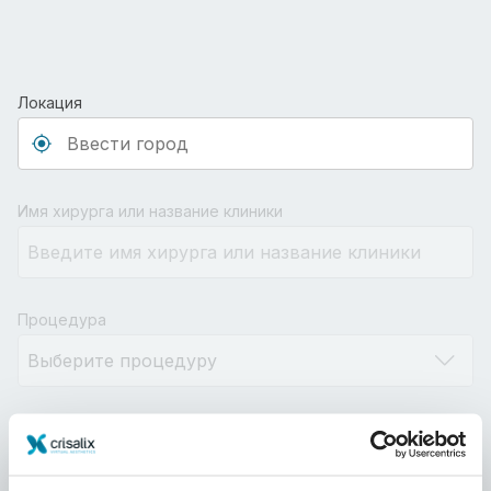
Локация
Type 3 or more characters for results.
Имя хирурга или название клиники
Процедура
Расстояние
10km
100km
500km