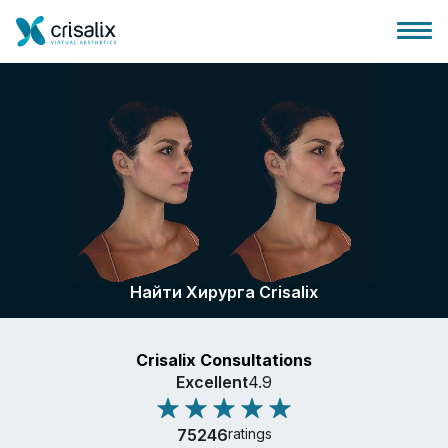
Главная хирурга
Бизнес Платформа
Найти Хирурга Crisalix
Планы
Crisalix Consultations
Отзывы пациентов
Excellent
4.9
75246
ratings