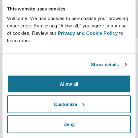
This website uses cookies
Сертификаты
Welcome! We use cookies to personalize your browsing
Сертифицировано Crisalix
Поиск
experience. By clicking "Allow all," you agree to our use
of cookies. Review our
Privacy and Cookie Policy
to
learn more.
Show details
Компания
Хирурги
Allow all
О нас
Главная для специалистов
Вакансии
Бизнес решения
Customize
Новости
Планы для хирурга
Deny
Публикации
Отзывы пациентов