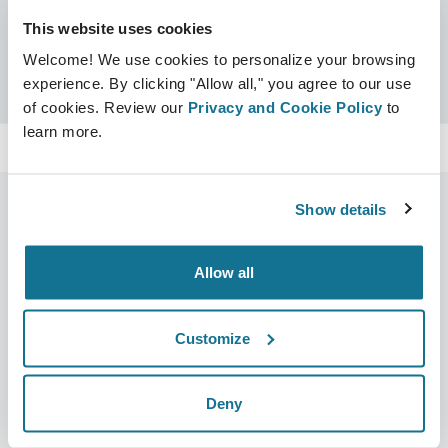
This website uses cookies
Сертификаты
Welcome! We use cookies to personalize your browsing
Сертифицировано Crisalix
Поиск
experience. By clicking "Allow all," you agree to our use
of cookies. Review our
Privacy and Cookie Policy
to
learn more.
Show details
Компания
Хирурги
Allow all
О нас
Главная для специалистов
Вакансии
Бизнес решения
Customize
Новости
Планы для хирурга
Deny
Публикации
Отзывы пациентов