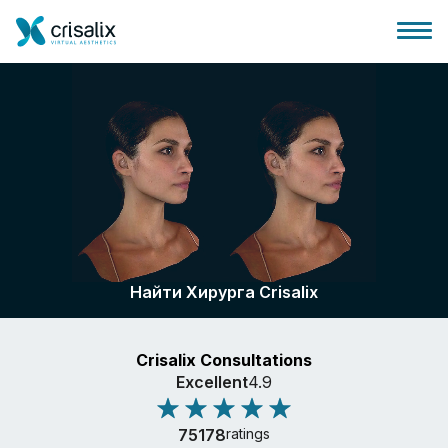
Главная хирурга
Бизнес Платформа
Найти Хирурга Crisalix
Планы
Crisalix Consultations
Отзывы пациентов
Excellent
4.9
75178
ratings