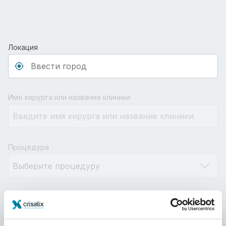
Локация
Type 3 or more characters for results.
Имя хирурга или название клиники
Процедура
Расстояние
10km
100km
500km