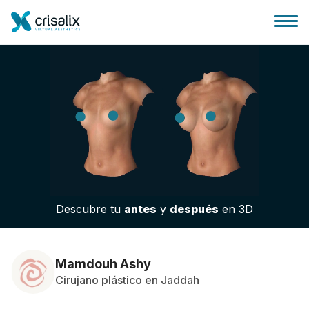
Página de inicio
Plataforma 3D de negocio
Descubre tu
antes
y
después
en 3D
Planes y Precios
Reseñas de pacientes
Mamdouh Ashy
Cirujano plástico en Jaddah